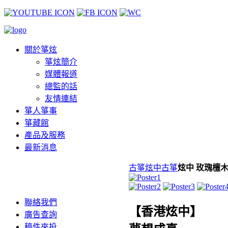
關於箏炫
箏炫簡介
媒體報道
總監的話
友情連結
箏人箏事
箏藏館
產品及服務
最新消息
古箏
炫中古箏
炫中 玫瑰檀
聯絡我們
【香港炫中】
廣告查詢
稿件來投