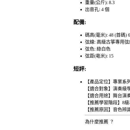
重量(公斤): 8.3
出音孔: 4 個
配備:
碼高(毫米): 48 (首碼) 
弦線: 高級古箏專用弦
弦色: 綠白色
弦距(亳米): 15
短評:
【產品定位】專業系
【適合對象】演奏級
【適合用途】舞台演
【推薦學習階段】8級
【推薦原因】音色辨
為什麼推薦 ？