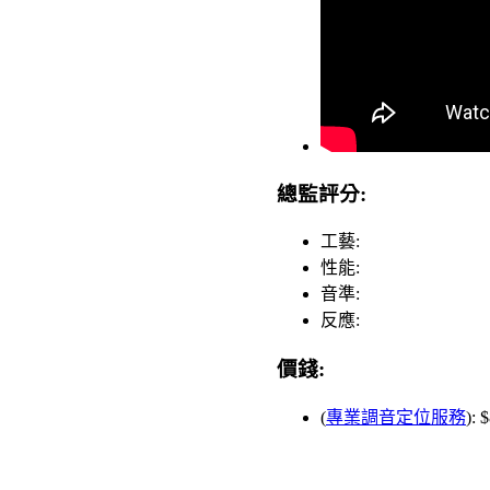
總監評分:
工藝:
性能:
音準:
反應:
價錢:
(
專業調音定位服務
): 