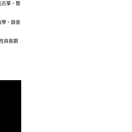
列古箏，整
教學、錄音
性與長期