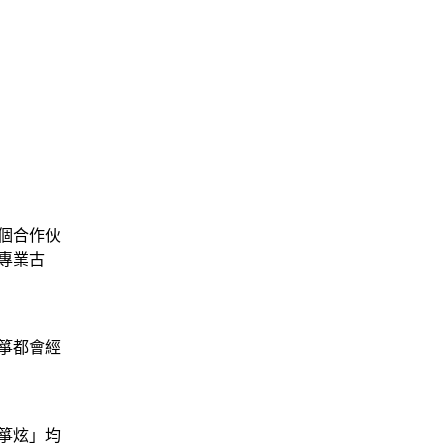
個合作伙
專業古
箏都會經
箏炫」均