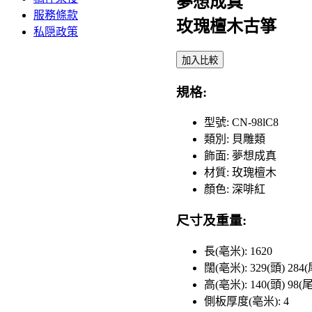
夢想成真
服務條款
玫瑰檀木古箏
私隠政策
加入比較
規格:
型號: CN-98lC8
類別: 貝雕類
飾面: 夢想成真
材質: 玫瑰檀木
顏色: 深啡紅
尺寸及重量:
長(亳米): 1620
闊(亳米): 329(頭) 284(
高(亳米): 140(頭) 98(尾
側板厚度(亳米): 4