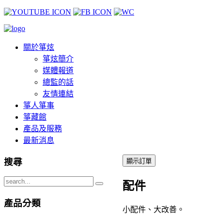
關於箏炫
箏炫簡介
媒體報道
總監的話
友情連結
箏人箏事
箏藏館
產品及服務
最新消息
搜尋
配件
產品分類
小配件、大改善。