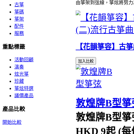
由箏架到弦線，箏炫將努力
古箏
箏碼
箏架
配件
服務
【花韻箏容】古箏
重點標籤
活動回顧
加入比較
演奏
炫光箏
珍藏
箏炫特選
議價產品
敦煌牌B型箏
產品比較
敦煌牌B型箏
開始比較
HKD
9起 (每