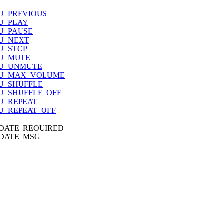
U_PREVIOUS
U_PLAY
U_PAUSE
U_NEXT
U_STOP
U_MUTE
AU_UNMUTE
AU_MAX_VOLUME
U_SHUFFLE
U_SHUFFLE_OFF
U_REPEAT
U_REPEAT_OFF
DATE_REQUIRED
DATE_MSG