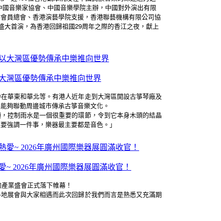
中國音樂家協會、中國音樂學院主辦，中國對外演出有限
港會員總會、香港演藝學院支援，香港聯藝機構有限公司協
此盛大首演，為香港回歸祖國29周年之際的香江之夜，獻上
以大灣區優勢傳承中樂推向世界
中在華東和華北等。有港人近年走到大灣區開設古箏琴廠及
，能夠聯動周邊城市傳承古箏音樂文化。
頭，控制雨水是一個很重要的環節，令到它本身木頭的結晶
定要強調一件事，樂器最主要都是音色。」
愛~ 2026年廣州國際樂器展圓滿收官！
的產業盛會正式落下帷幕！
各地展會與大家相遇而此次回歸於我們而言是熟悉又充滿期