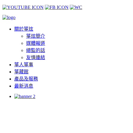
關於箏炫
箏炫簡介
媒體報道
總監的話
友情連結
箏人箏事
箏藏館
產品及服務
最新消息