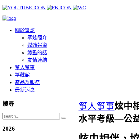
關於箏炫
箏炫簡介
媒體報道
總監的話
友情連結
箏人箏事
箏藏館
產品及服務
最新消息
搜尋
箏人箏事
炫中相
水平考級—公
2026
炫中相伴，協