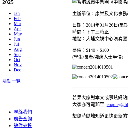
2025
Jan
主辦單位：康樂及文化事務
Feb
Mar
日期：2014年01月26日(星
Apr
時間：下午三時正
May
地點：大埔文娛中心演奏廳
Jun
Jul
Aug
票價：$140、$100
Sep
(學生/長者/殘疾人士半價)
Oct
Nov
Dec
活動一覽
---------------------------------------
若果大家對本文或箏炫網站內
大家亦可電郵至
enquiry@hk
聯絡我們
想隨時隨地知道更快更新的
廣告查詢
稿件來投