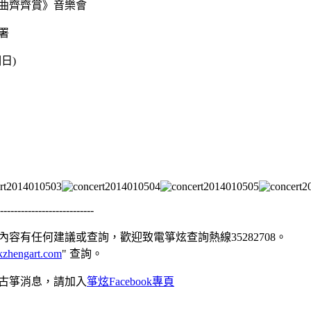
署
期日)
---------------------------
容有任何建議或查詢，歡迎致電箏炫查詢熱線35282708。
zhengart.com
" 查詢。
古箏消息，請加入
箏炫Facebook專頁