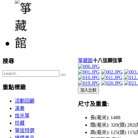
搜尋
箏藏館
十八弦鋼弦箏
重點標籤
加入比較
活動回顧
尺寸及重量:
演奏
炫光箏
長(亳米): 1488
珍藏
闊(亳米): 320(頭) 282(
箏炫特選
高(亳米): 125(頭) 115(
議價產品