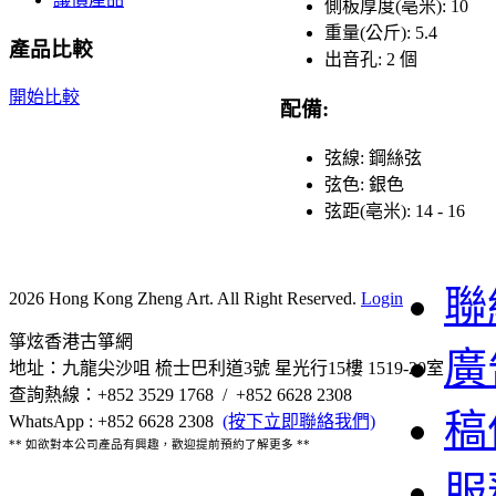
側板厚度(亳米): 10
重量(公斤): 5.4
產品比較
出音孔: 2 個
開始比較
配備:
弦線: 鋼絲弦
弦色: 銀色
弦距(亳米): 14 - 16
聯
2026 Hong Kong Zheng Art. All Right Reserved.
Login
箏炫香港古箏網
廣
地址：九龍尖沙咀 梳士巴利道3號 星光行15樓 1519-20室
查詢熱線：+852 3529 1768 / +852 6628 2308
稿
WhatsApp : +852 6628 2308
(按下立即聯絡我們)
** 如欲對本公司產品有興趣，歡迎提前預約了解更多 **
服