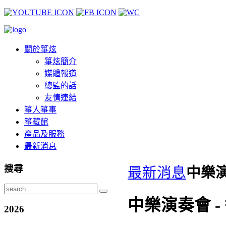
關於箏炫
箏炫簡介
媒體報道
總監的話
友情連結
箏人箏事
箏藏館
產品及服務
最新消息
搜尋
最新消息
中樂演
中樂演奏會 
2026