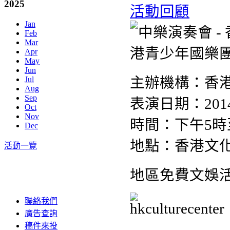
2025
活動回顧
Jan
Feb
Mar
Apr
May
Jun
主辦機構：香
Jul
Aug
Sep
表演日期：201
Oct
Nov
時間：下午5時
Dec
地點：香港文
活動一覽
地區免費文娛
聯絡我們
廣告查詢
稿件來投