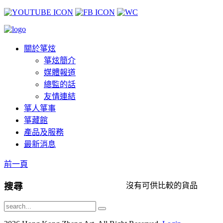
關於箏炫
箏炫簡介
媒體報道
總監的話
友情連結
箏人箏事
箏藏館
產品及服務
最新消息
前一頁
搜尋
沒有可供比較的貨品