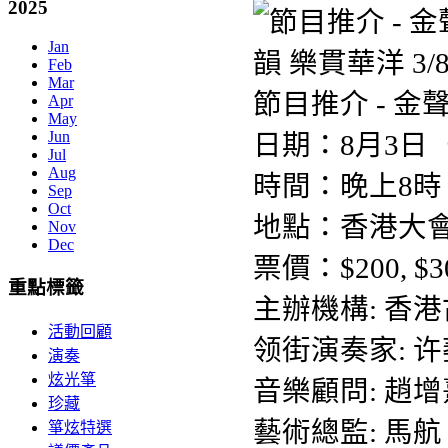
2025
Jan
Feb
Mar
節目推介 - 金
Apr
May
Jun
日期：8月3日
Jul
Aug
時間：晚上8時
Sep
Oct
地點：香港大
Nov
Dec
票價：$200, $30
重點標籤
主辦機構: 香
活動回顧
领街演奏家: 
演奏
炫光箏
音樂顧問: 趙增
珍藏
藝術總監: 馬航
箏炫特選