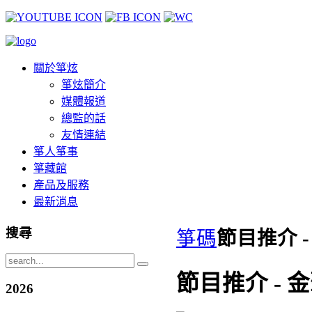
關於箏炫
箏炫簡介
媒體報道
總監的話
友情連結
箏人箏事
箏藏館
產品及服務
最新消息
搜尋
箏碼
節目推介 -
節目推介 - 金
2026