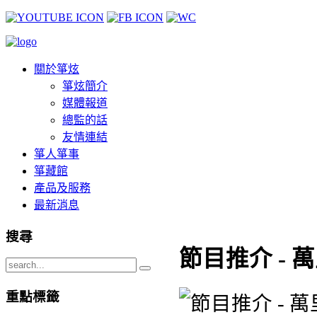
關於箏炫
箏炫簡介
媒體報道
總監的話
友情連結
箏人箏事
箏藏館
產品及服務
最新消息
搜尋
節目推介 - 
重點標籤