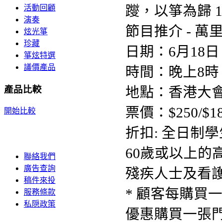
活動回顧
演奏
節目推介 - 
炫光箏
珍藏
日期：6月18
箏炫特選
議價產品
時間：晚上8時
產品比較
地點：香港大
票價：$250/$1
開始比較
折扣: 全日制學
60歲或以上的高
聯絡我們
廣告查詢
殘疾人士及看護人
稿件來投
* 顧客每購買
服務條款
私隠政策
優惠購買一張