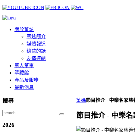
關於箏炫
箏炫簡介
媒體報道
總監的話
友情連結
箏人箏事
箏藏館
產品及服務
最新消息
搜尋
箏碼
節目推介 - 中樂名家慈善
節目推介 - 中樂名
2026