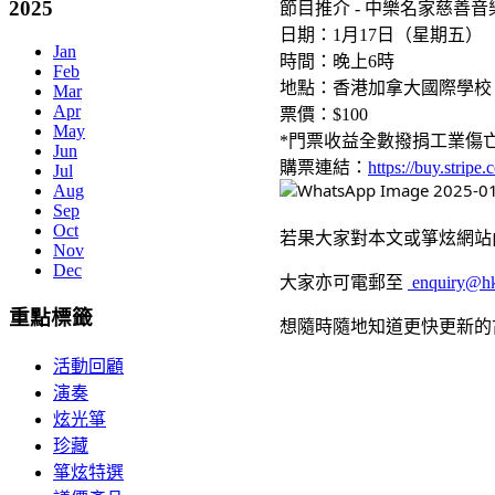
2025
節目推介 - 中樂名家慈善音
日期：1月17日（星期五）
Jan
時間：晚上6時
Feb
地點：香港加拿大國際學校 
Mar
Apr
票價：$100
May
*門票收益全數撥捐工業傷
Jun
購票連結：
https://buy.stri
Jul
Aug
Sep
Oct
若果大家對本文或箏炫網站內
Nov
Dec
大家亦可電郵至
enquiry@hk
重點標籤
想隨時隨地知道更快更新的
活動回顧
演奏
炫光箏
珍藏
箏炫特選