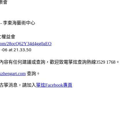
樂會
- 李東海藝術中心
亡權益會
pe.com/28ocQ62Y34d4gg0aEO
容有任何建議或查詢，歡迎致電箏炫查詢熱線3529 1768。
zhengart.com
查詢。
古箏消息，請加入
箏炫Facebook專頁